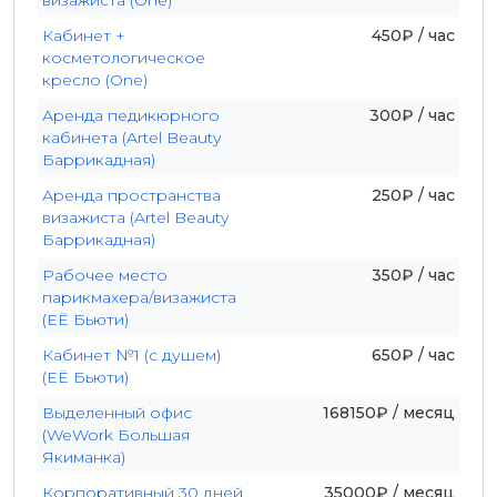
визажиста (One)
Кабинет +
450₽ / час
косметологическое
кресло (One)
Аренда педикюрного
300₽ / час
кабинета (Artel Beauty
Баррикадная)
Аренда пространства
250₽ / час
визажиста (Artel Beauty
Баррикадная)
Рабочее место
350₽ / час
парикмахера/визажиста
(ЕЁ Бьюти)
Кабинет №1 (с душем)
650₽ / час
(ЕЁ Бьюти)
Выделенный офис
168150₽ / месяц
(WeWork Большая
Якиманка)
Корпоративный 30 дней
35000₽ / месяц