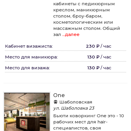
кабинеты с педикюрным
креслом, маникюрным
столом, броу-баром,
косметологическим или
массажным столом. Общий
зал
...далее
Кабинет визажиста
:
230 ₽
/
час
Место для маникюра
:
130 ₽
/
час
Место для визажа
:
130 ₽
/
час
One
Шаболовская
ул. Шаболовка
23
Бьюти коворкинг One это - 10
рабочих мест для hair-
специалистов, своя