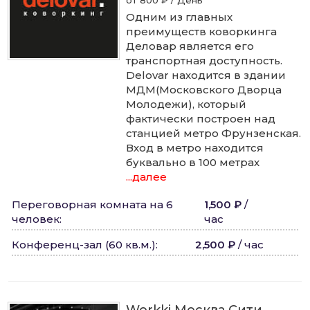
Одним из главных
преимуществ коворкинга
Деловар является его
транспортная доступность.
Delovar находится в здании
МДМ(Московского Дворца
Молодежи), который
фактически построен над
станцией метро Фрунзенская.
Вход в метро находится
буквально в 100 метрах
...далее
Переговорная комната на 6
1,500 ₽
/
человек
:
час
Конференц-зал (60 кв.м.)
:
2,500 ₽
/
час
Workki Москва Сити