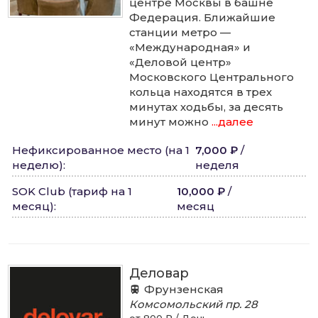
центре Москвы в башне
Федерация. Ближайшие
станции метро —
«Международная» и
«Деловой центр»
Московского Центрального
кольца находятся в трех
минутах ходьбы, за десять
минут можно
...далее
Нефиксированное место (на 1
7,000 ₽
/
неделю)
:
неделя
SOK Club (тариф на 1
10,000 ₽
/
месяц)
:
месяц
Деловар
Фрунзенская
Комсомольский пр.
28
от 800 ₽ / День