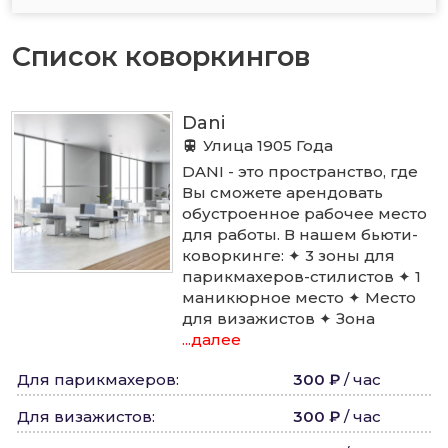
Список коворкингов
Dani
Улица 1905 Года
DANI - это пространство, где
Вы сможете арендовать
обустроенное рабочее место
для работы. В нашем бьюти-
коворкинге: ✦ 3 зоны для
парикмахеров-стилистов ✦ 1
маникюрное место ✦ Место
для визажистов ✦ Зона
...далее
Для парикмахеров
:
300 ₽
/
час
Для визажистов
:
300 ₽
/
час