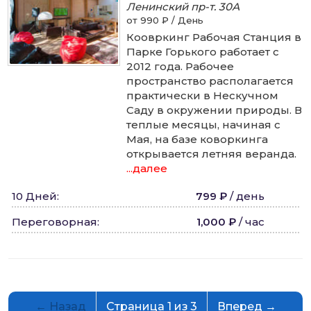
Ленинский пр-т.
30А
от 990 ₽ / День
Коовркинг Рабочая Станция в
Парке Горького работает с
2012 года. Рабочее
пространство располагается
практически в Нескучном
Саду в окружении природы. В
теплые месяцы, начиная с
Мая, на базе коворкинга
открывается летняя веранда.
...далее
10 Дней
:
799 ₽
/
день
Переговорная
:
1,000 ₽
/
час
← Назад
Страница 1 из 3
Вперед →