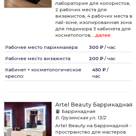
лаборатория для колористов,
2 рабочих места для
визажистов, 4 рабочих места в
nail-зоне, изолированная зона
для педикюра 3 кабинета для
косметологов,
...далее
Рабочее место парикмахера
:
300 ₽
/
час
Рабочее место визажиста
:
200 ₽
/
час
Кабинет + косметологическое
450 ₽
/
кресло
:
час
Artel Beauty Баррикадная
Баррикадная
Б. Грузинская ул.
13/2
Artel Beauty на Баррикадной -
пространство для мастеров