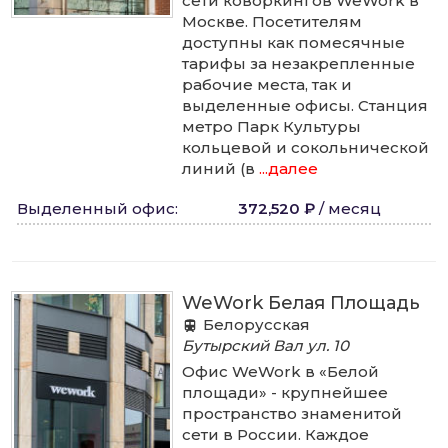
сети коворкингов WeWork в
Москве. Посетителям
доступны как помесячные
тарифы за незакрепленные
рабочие места, так и
выделенные офисы. Станция
метро Парк Культуры
кольцевой и сокольнической
линий (в
...далее
Выделенный офис
:
372,520 ₽
/
месяц
WeWork Белая Площадь
Белорусская
Бутырский Вал ул.
10
Офис WeWork в «Белой
площади» - крупнейшее
пространство знаменитой
сети в России. Каждое