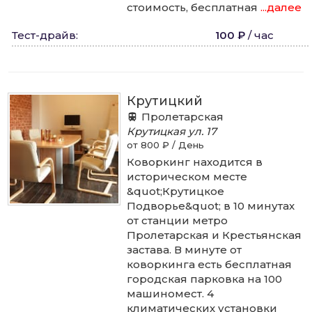
стоимость, бесплатная
...далее
Тест-драйв
:
100 ₽
/
час
Крутицкий
Пролетарская
Крутицкая ул.
17
от 800 ₽ / День
Коворкинг находится в
историческом месте
&quot;Крутицкое
Подворье&quot; в 10 минутах
от станции метро
Пролетарская и Крестьянская
застава. В минуте от
коворкинга есть бесплатная
городская парковка на 100
машиномест. 4
климатических установки