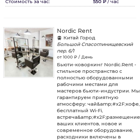
Стоимость за час
:
550 ₽
/
час
Nordic Rent
Китай Город
Большой Спасоглинищевский
пер.
6/1
от 1000 ₽ / День
Бьюти-коворкинг Nordic.Rent -
стильное пространство с
полностью оборудованными
рабочими местами для
мастеров бьюти-индустрии. Мы
гарантируем приятную
атмосферу: чай&amp;#x2F;кофе,
бесплатный Wi-Fi,
встреча&amp;#x2F;размещение
ваших клиентов, новое и
современное оборудование,
расходники включены в