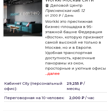
Деловой Центр
Пресненская наб.
12
от 2100 ₽ / День
Workki это престижная
бизнес-площадка в 95-
этажной башне Федерация
«Восток», которую признают
самой высокой не только в
Москве, но и в Европе.
Удобная транспортная
доступность, красочные
панорамы из окон,
просторные и уютные офисы
...далее
Кабинет City (персональный
29,255 ₽
/
офис)
:
месяц
Переговорная на 10 человек
:
2,000 ₽
/
час