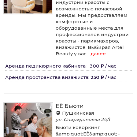
индустрии красоты с
возможностью почасовой
аренды. Мы предоставляем
комфортные и
оборудованные места для
профессионалов индустрии
красоты - парикмахеров,
визажистов. Выбирая Artel
Beauty у вас
...далее
Аренда педикюрного кабинета
:
300 ₽
/
час
Аренда пространства визажиста
:
250 ₽
/
час
ЕЁ Бьюти
Пушкинская
ул. Спиридоновка
24/1
Бьюти коворкинг
&amp;quot;ЕЁ&amp;quot; -