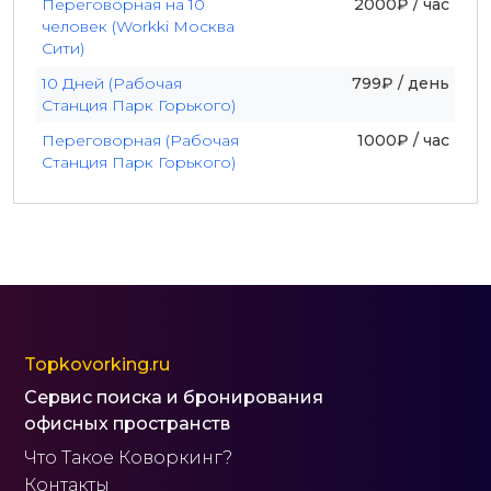
Переговорная на 10
2000₽ / час
человек (Workki Москва
Сити)
10 Дней (Рабочая
799₽ / день
Станция Парк Горького)
Переговорная (Рабочая
1000₽ / час
Станция Парк Горького)
Topkovorking.ru
Сервис поиска и бронирования
офисных пространств
Что Такое Коворкинг?
Контакты