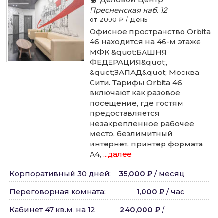
Пресненская наб.
12
от 2000 ₽ / День
Офисное пространство Orbita
46 находится на 46-м этаже
МФК &quot;БАШНЯ
ФЕДЕРАЦИЯ&quot;,
&quot;ЗАПАД&quot; Москва
Сити. Тарифы Orbita 46
включают как разовое
посещение, где гостям
предоставляется
незакрепленное рабочее
место, безлимитный
интернет, принтер формата
А4,
...далее
Корпоративный 30 дней
:
35,000 ₽
/
месяц
Переговорная комната
:
1,000 ₽
/
час
Кабинет 47 кв.м. на 12
240,000 ₽
/