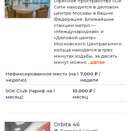
Офисное пространство SOK
Сити находится в деловом
центре Москвы в башне
Федерация. Ближайшие
станции метро —
«Международная» и
«Деловой центр»
Московского Центрального
кольца находятся в трех
минутах ходьбы, за десять
минут можно
...далее
Нефиксированное место (на 1
7,000 ₽
/
неделю)
:
неделя
SOK Club (тариф на 1
10,000 ₽
/
месяц)
:
месяц
Orbita 46
Деловой Центр