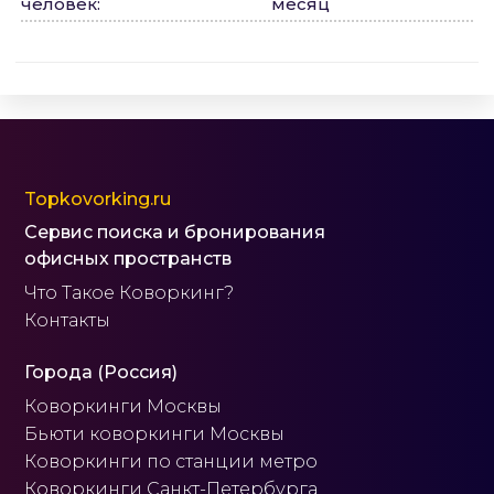
человек
:
месяц
Topkovorking.ru
Сервис поиска и бронирования
офисных пространств
Что Такое Коворкинг?
Контакты
Города (Россия)
Коворкинги Москвы
Бьюти коворкинги Москвы
Коворкинги по станции метро
Коворкинги Санкт-Петербурга