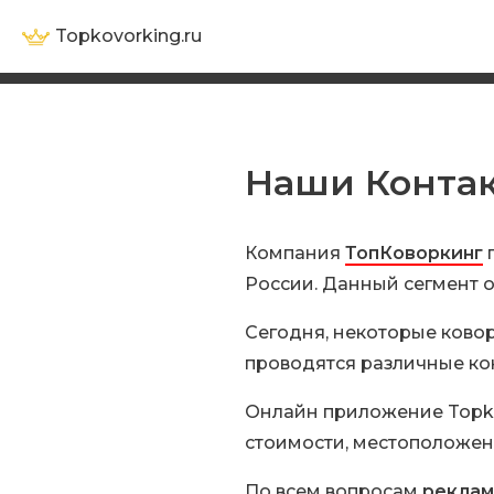
Topkovorking.ru
Наши Конта
Компания
ТопКоворкинг
России. Данный сегмент 
Сегодня, некоторые ково
проводятся различные ко
Онлайн приложение Topko
стоимости, местоположен
По всем вопросам
рекла