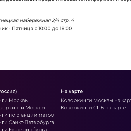
жнецкая набережная 2/4 стр. 4
к - Пятница с 10:00 до 18:00
Россия)
На карте
нги Москвы
Коворкинги Москвы на кар
оворкинги Москвы
Коворкинги СПБ на карте
ги по станции метро
ги Санкт-Петербурга
ги Екатеринбурга