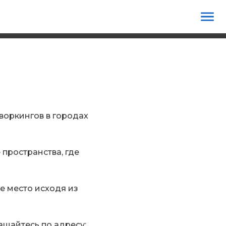
воркингов в городах
пространства, где
е место исходя из
щайтесь по адресу: