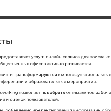
кты
предоставляет услуги онлайн сервиса для поиска ко
общественных офисов активно развивается.
ркинги
трансформируются
в многофункциональные 
нференции и образовательные мероприятия.
vorking позволяет
подобрать
оптимальное рабоче
ия и оценок пользователей.
мы
,
добавления
и
редактирования
информации обра