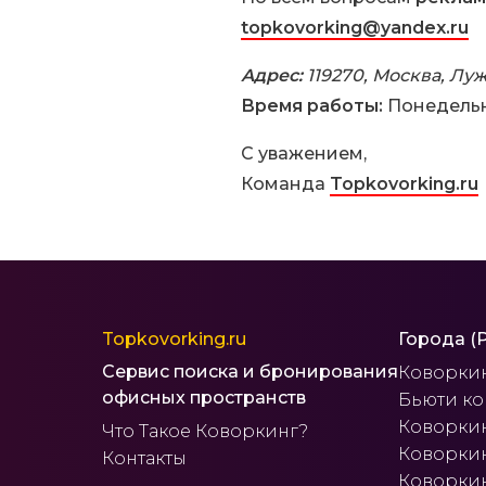
topkovorking@yandex.ru
Адрес:
119270, Москва, Лу
Время работы:
Понедельни
С уважением,
Команда
Topkovorking.ru
Topkovorking.ru
Города (
Сервис поиска и бронирования
Коворки
офисных пространств
Бьюти к
Коворкин
Что Такое Коворкинг?
Коворкин
Контакты
Коворкин