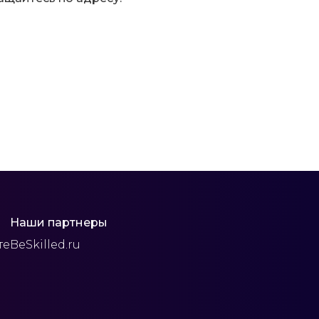
Наши партнеры
те
BeSkilled.ru