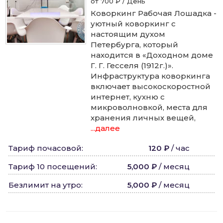
от 700 ₽ / День
Коворкинг Рабочая Лошадка -
уютный коворкинг с
настоящим духом
Петербурга, который
находится в «Доходном доме
Г. Г. Гесселя (1912г.)».
Инфраструктура коворкинга
включает высокоскоростной
интернет, кухню с
микроволновкой, места для
хранения личных вещей,
...далее
Тариф почасовой
:
120 ₽
/
час
Тариф 10 посещений
:
5,000 ₽
/
месяц
Безлимит на утро
:
5,000 ₽
/
месяц