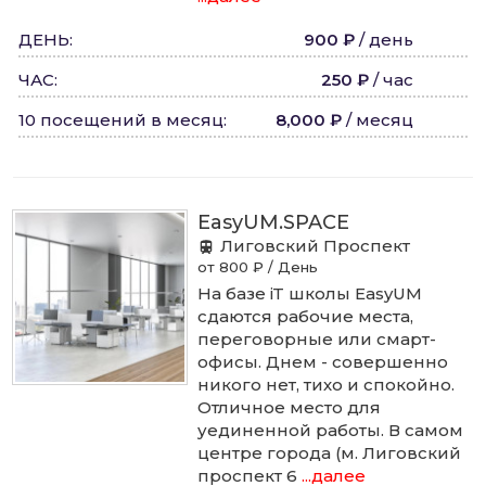
ДЕНЬ
:
900 ₽
/
день
ЧАС
:
250 ₽
/
час
10 посещений в месяц
:
8,000 ₽
/
месяц
EasyUM.SPACE
Лиговский Проспект
от 800 ₽ / День
На базе iT школы EasyUM
сдаются рабочие места,
переговорные или смарт-
офисы. Днем - совершенно
никого нет, тихо и спокойно.
Отличное место для
уединенной работы. В самом
центре города (м. Лиговский
проспект 6
...далее