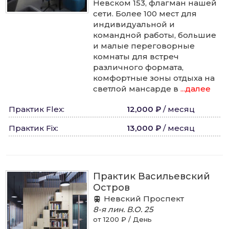
Невском 153, флагман нашей
сети. Более 100 мест для
индивидуальной и
командной работы, большие
и малые переговорные
комнаты для встреч
различного формата,
комфортные зоны отдыха на
светлой мансарде в
...далее
Практик Flex
:
12,000 ₽
/
месяц
Практик Fix
:
13,000 ₽
/
месяц
Практик Васильевский
Остров
Невский Проспект
8-я лин. В.О.
25
от 1200 ₽ / День