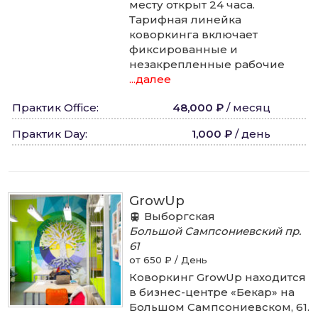
месту открыт 24 часа.
Тарифная линейка
коворкинга включает
фиксированные и
незакрепленные рабочие
...далее
Практик Office
:
48,000 ₽
/
месяц
Практик Day
:
1,000 ₽
/
день
GrowUp
Выборгская
Большой Сампсониевский пр.
61
от 650 ₽ / День
Коворкинг GrowUp находится
в бизнес-центре «Бекар» на
Большом Сампсониевском, 61.