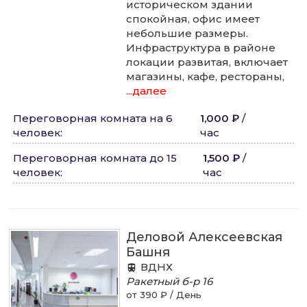
историческом здании
спокойная, офис имеет
небольшие размеры.
Инфраструктура в районе
локации развитая, включает
магазины, кафе, рестораны,
...далее
Переговорная комната на 6
1,000 ₽
/
человек
:
час
Переговорная комната до 15
1,500 ₽
/
человек
:
час
Деловой Алексеевская
Башня
ВДНХ
Ракетный б-р
16
от 390 ₽ / День