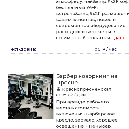
атмосферу: чай&amp;#x2F;коф
бесплатный Wi-Fi,
встреча&amp;#x2F;размещен
ваших клиентов, новое и
современное оборудование,
расходники включены в
стоимость, бесплатная
...далее
Тест-драйв
:
100 ₽
/
час
Барбер коворкинг на
Пресне
Краснопресненская
от 350 ₽ / День
При аренде рабочего
места в стоимость
включены: - Барберское
кресло, зеркало, хорошее
освещение. - Пеньюар,