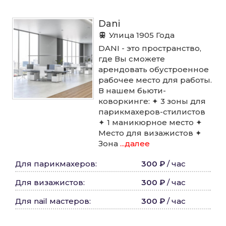
Dani
Улица 1905 Года
DANI - это пространство,
где Вы сможете
арендовать обустроенное
рабочее место для работы.
В нашем бьюти-
коворкинге: ✦ 3 зоны для
парикмахеров-стилистов
✦ 1 маникюрное место ✦
Место для визажистов ✦
Зона
...далее
Для парикмахеров
:
300 ₽
/
час
Для визажистов
:
300 ₽
/
час
Для nail мастеров
:
300 ₽
/
час