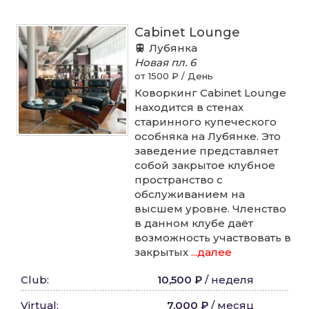
Cabinet Lounge
Лубянка
Новая пл.
6
от 1500 ₽ / День
Коворкинг Cabinet Lounge
находится в стенах
старинного купеческого
особняка на Лубянке. Это
заведение представляет
собой закрытое клубное
пространство с
обслуживанием на
высшем уровне. Членство
в данном клубе даёт
возможность участвовать в
закрытых
...далее
Club
:
10,500 ₽
/
неделя
Virtual
:
7,000 ₽
/
месяц