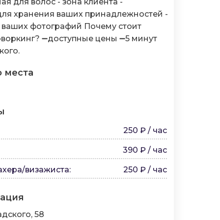
ая для волос - зона клиента -
для хранения ваших принадлежностей -
 ваших фотографий Почему стоит
воркинг? ➖доступные цены ➖5 минут
кого.
о места
ы
250 ₽ / час
390 ₽ / час
ахера/визажиста
:
250 ₽ / час
мация
дского, 58