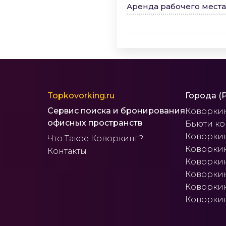
Аренда рабочего места
Topkovorking.ru
Города (
Сервис поиска и бронирования
Коворки
офисных пространств
Бьюти к
Коворкин
Что Такое Коворкинг?
Коворкин
Контакты
Коворкин
Коворкин
Коворки
Коворкин