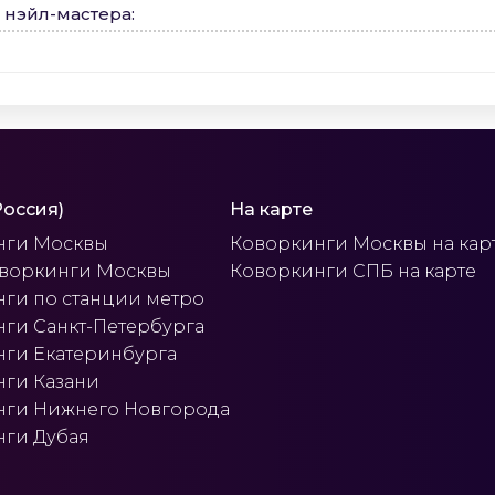
 нэйл-мастера
:
Россия)
На карте
нги Москвы
Коворкинги Москвы на кар
оворкинги Москвы
Коворкинги СПБ на карте
ги по станции метро
ги Санкт-Петербурга
ги Екатеринбурга
ги Казани
нги Нижнего Новгорода
ги Дубая