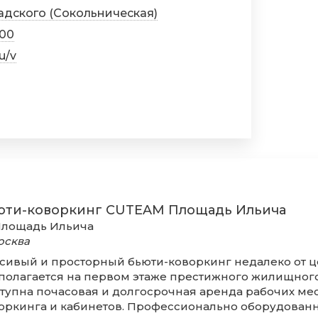
адского (Сокольническая)
800
u/v
юти-коворкинг CUTEAM Площадь Ильича
лощадь Ильича
Москва
сивый и просторный бьюти-коворкинг недалеко от ц
полагается на первом этаже престижного жилищног
тупна почасовая и долгосрочная аренда рабочих мес
оркинга и кабинетов. Профессионально оборудован