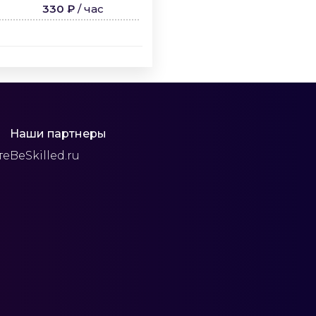
330 ₽
/
час
Наши партнеры
те
BeSkilled.ru