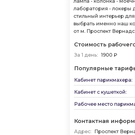
лампа - колонка - моечн
лаборатория - локеры 
стильный интерьер для
выбрать именно наш ко
от м. Проспект Вернадс
Стоимость рабочег
За 1 день:
1900 ₽
Популярные тариф
Кабинет парикмахера
:
Кабинет с кушеткой
:
Рабочее место парикм
Контактная инфор
Адрес:
Проспект Верна