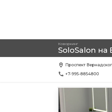
Коворкинг
SoloSalon на
Проспект Вернадског
+7-995-8854800