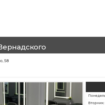
 Вернадского
о, 58
Понедел
Вторник
: