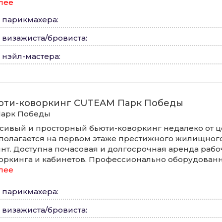
алее
а парикмахера
:
 визажиста/бровиста
:
 нэйл-мастера
:
юти-коворкинг CUTEAM Парк Победы
арк Победы
сивый и просторный бьюти-коворкинг недалеко от ц
полагается на первом этаже престижного жилищног
нт. Доступна почасовая и долгосрочная аренда рабо
оркинга и кабинетов. Профессионально оборудован
алее
а парикмахера
:
 визажиста/бровиста
: