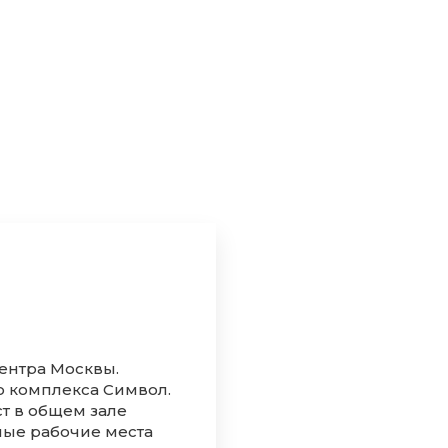
ентра Москвы.
о комплекса Символ.
т в общем зале
ные рабочие места