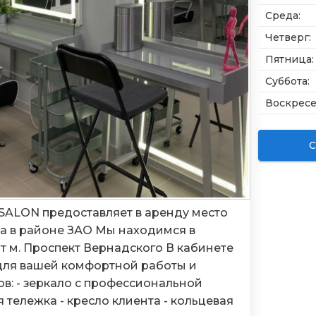
Среда
:
Четверг
:
Пятница
:
Суббота
:
Воскрес
С
SALON предоставляет в аренду место
а в районе ЗАО Мы находимся в
от м. Проспект Вернадского В кабинете
для вашей комфортной работы и
в: - зеркало с профессиональной
 тележка - кресло клиента - кольцевая