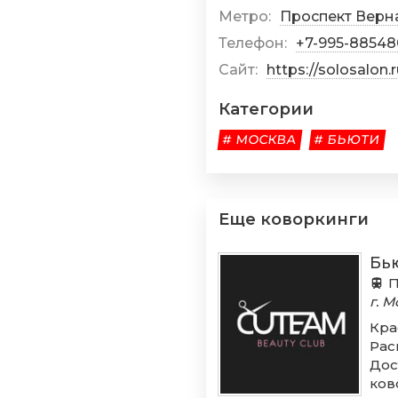
Метро:
Проспект Верн
Телефон:
+7-995-8854
Сайт:
https://solosalon.r
Категории
# МОСКВА
# БЬЮТИ
Еще коворкинги
Бь
П
г. 
Кра
Рас
Дос
ков