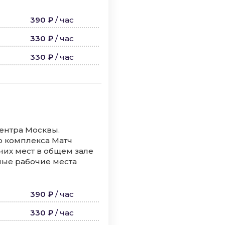
390 ₽
/
час
330 ₽
/
час
330 ₽
/
час
ентра Москвы.
о комплекса Матч
чих мест в общем зале
ные рабочие места
390 ₽
/
час
330 ₽
/
час