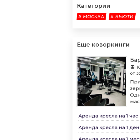
Категории
# МОСКВА
# БЬЮТИ
Еще коворкинги
Ба
К
от 3
При
зер
Одн
мас
Аренда кресла на 1 час 
Аренда кресла на 1 ден
Аренда кресла на 1 ме