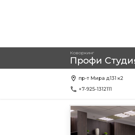
Коворкинг
Профи Студи
пр-т Мира д131 к2
+7-925-1312111