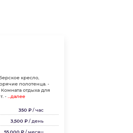
берское кресло,
орячие полотенца. -
 Комната отдыха для
. -
...далее
350 ₽
/
час
3,500 ₽
/
день
55,000 ₽
/
месяц