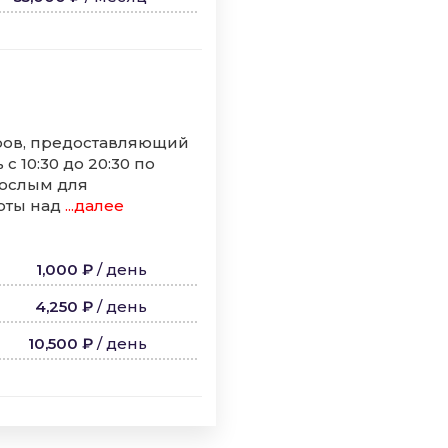
оров, предоставляющий
 10:30 до 20:30 по
рослым для
оты над
...далее
1,000 ₽
/
день
4,250 ₽
/
день
10,500 ₽
/
день