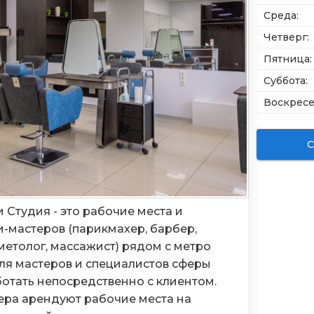
Среда
:
Четверг
:
Пятница
:
Суббота
:
Воскрес
С
 Студия - это рабочие места и
и-мастеров (парикмахер, барбер,
метолог, массажист) рядом с метро
ля мастеров и специалистов сферы
отать непосредственно с клиентом.
тера арендуют рабочие места на