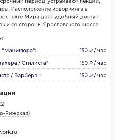
срочный период, устраивают лекции,
ары. Расположение коворкинга в
роспекте Мира дает удобный доступ
так и со стороны Ярославского шоссе.
ы
а "Маникюра"
:
150 ₽ / час
ахера / Стилиста"
:
150 ₽ / час
ста / Барбера"
:
150 ₽ / час
мация
к2
о-Рижская)
work.ru