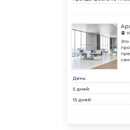
Ар
К
Это
про
пре
сам
День
:
5 дней
:
15 дней
: