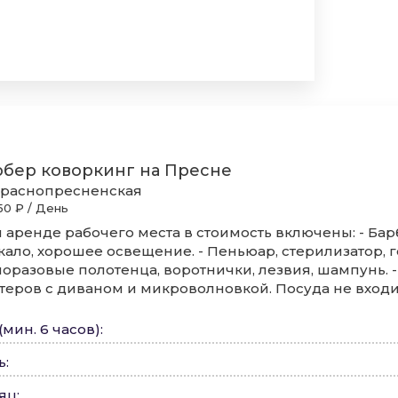
рбер коворкинг на Пресне
раснопресненская
50 ₽ / День
 аренде рабочего места в стоимость включены: - Бар
кало, хорошее освещение. - Пеньюар, стерилизатор, г
оразовые полотенца, воротнички, лезвия, шампунь. -
теров с диваном и микроволновкой. Посуда не входит
(мин. 6 часов)
:
ь
:
сяц
: