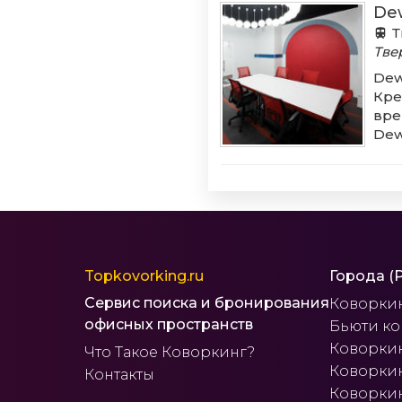
De
Т
Тве
Dew
Кре
вре
Dew
Topkovorking.ru
Города (
Сервис поиска и бронирования
Коворки
офисных пространств
Бьюти к
Коворкин
Что Такое Коворкинг?
Коворкин
Контакты
Коворкин