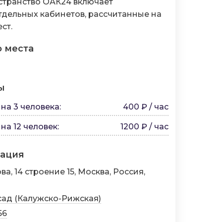
остранство ОАК24 включает
дельных кабинетов, рассчитанные на
ест.
о места
ы
на 3 человека
:
400 ₽ / час
на 12 человек
:
1200 ₽ / час
мация
а, 14 строение 15, Москва, Россия,
сад (Калужско-Рижская)
56