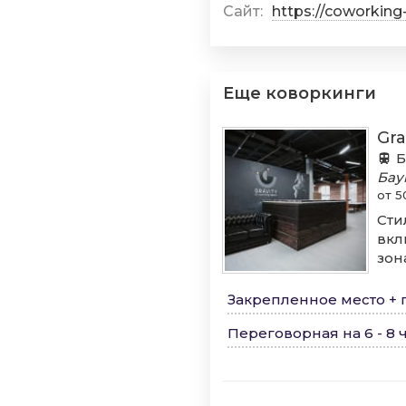
Сайт:
https://coworking
Еще коворкинги
Gra
Б
Бау
от 5
Сти
вкл
зон
Закрепленное место + 
Переговорная на 6 - 8 