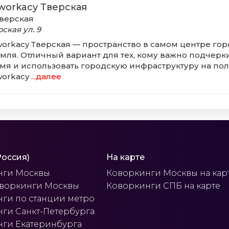
workacy Тверская
верская
рская ул.
9
orkacy Тверская — пространство в самом центре город
мля. Отличный вариант для тех, кому важно подчерки
мя и использовать городскую инфраструктуру на по
orkacy
...далее
Россия)
На карте
нги Москвы
Коворкинги Москвы на кар
оворкинги Москвы
Коворкинги СПБ на карте
ги по станции метро
ги Санкт-Петербурга
ги Екатеринбурга