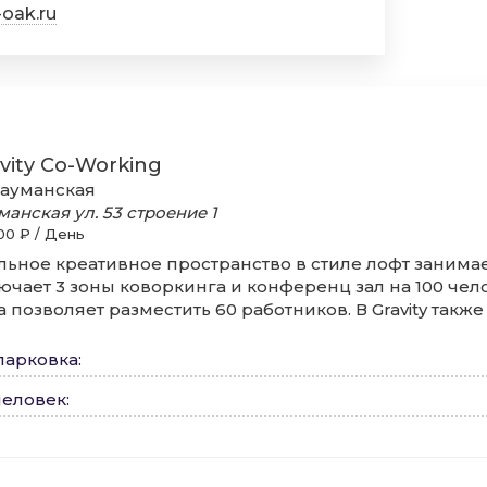
-oak.ru
vity Co-Working
ауманская
манская ул.
53 строение 1
00 ₽ / День
льное креативное пространство в стиле лофт занимает
ючает 3 зоны коворкинга и конференц зал на 100 чел
а позволяет разместить 60 работников. В Gravity такж
парковка
:
человек
: