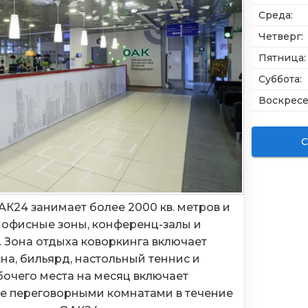
Среда
:
Четверг
:
Пятница
:
Суббота
:
Воскрес
С
АК24 занимает более 2000 кв. метров и
 офисные зоны, конференц-залы и
 Зона отдыха коворкинга включает
на, бильярд, настольный теннис и
бочего места на месяц включает
е переговорными комнатами в течение