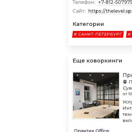
Телефон:
+7-812-50797
Сайт:
https://thelevel.s
Категории
# САНКТ-ПЕТЕРБУРГ
#
Еще коворкинги
Пр
П
Сув
от 1
Усл
Инт
тех
вкл
Практик Office
: