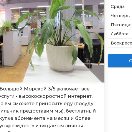
Среда
:
Четверг
:
Пятница
:
Суббота
:
Воскрес
С
 Большой Морской 3/5 включает все
слуги - высокоскоростной интернет,
да вы сможете приносить еду (посуду,
ильник предоставим мы), бесплатный
окупке абонемента на месяц и более,
ус «резидент» и выдается личная