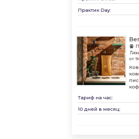
Практик Day
:
Be
П
Тих
от 9
Ков
ков
пис
коф
Тариф на час
:
10 дней в месяц
: