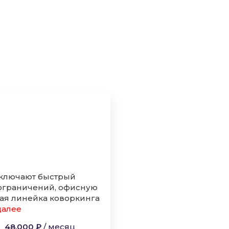
включают быстрый
 ограничений, офисную
ная линейка коворкинга
.далее
48,000 ₽
/
месяц