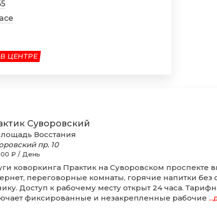
55
pace
 В ЦЕНТРЕ
актик Суворовский
лощадь Восстания
оровский пр.
10
000 ₽ / День
уги коворкинга Практик на Суворовском проспекте 
ернет, переговорные комнаты, горячие напитки без
нику. Доступ к рабочему месту открыт 24 часа. Тариф
ючает фиксированные и незакрепленные рабочие
..