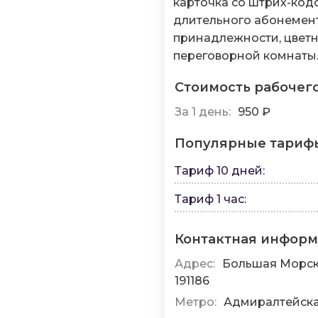
карточка со штрих-кодо
длительного абонемент
принадлежности, цветна
переговорной комнаты
Стоимость рабочег
За 1 день:
950 ₽
Популярные тариф
Тариф 10 дней
:
Тариф 1 час
:
Контактная инфор
Адрес:
Большая Морская
191186
Метро:
Адмиралтейска