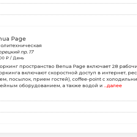
nua Page
олитехническая
орецкий пр.
17
00 ₽ / День
оркинг пространство Benua Page включает 28 рабочих
оркинга включают скоростной доступ в интернет, ре
ем, посылок, прием гостей), coffee-point с холодильн
ейным оборудованием, а также водой и
...далее