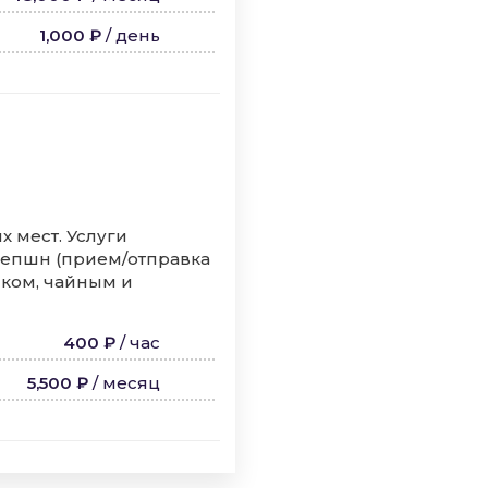
1,000 ₽
/
день
 мест. Услуги
сепшн (прием/отправка
иком, чайным и
400 ₽
/
час
5,500 ₽
/
месяц