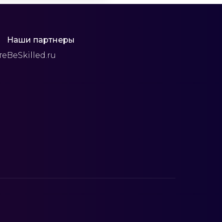
Наши партнеры
те
BeSkilled.ru