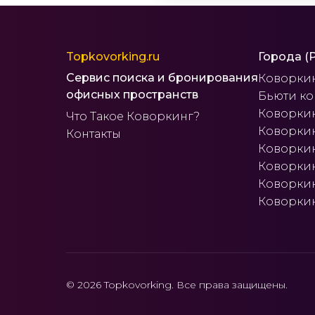
Topkovorking.ru
Города (
Сервис поиска и бронирования
Коворки
офисных пространств
Бьюти к
Коворкин
Что Такое Коворкинг?
Коворкин
Контакты
Коворкин
Коворкин
Коворки
Коворкин
© 2026 Topkovorking. Все права защищены.